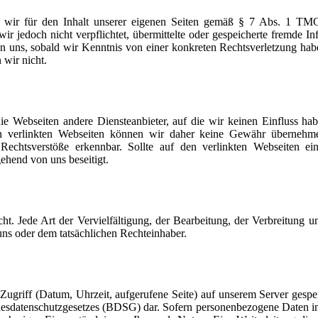
d wir für den Inhalt unserer eigenen Seiten gemäß § 7 Abs. 1 T
 jedoch nicht verpflichtet, übermittelte oder gespeicherte fremde In
n uns, sobald wir Kenntnis von einer konkreten Rechtsverletzung hab
 wir nicht.
e Webseiten andere Diensteanbieter, auf die wir keinen Einfluss hab
ten verlinkten Webseiten können wir daher keine Gewähr übernehm
chtsverstöße erkennbar. Sollte auf den verlinkten Webseiten ein
ehend von uns beseitigt.
t. Jede Art der Vervielfältigung, der Bearbeitung, der Verbreitung un
uns oder dem tatsächlichen Rechteinhaber.
ugriff (Datum, Uhrzeit, aufgerufene Seite) auf unserem Server gespei
desdatenschutzgesetzes (BDSG) dar. Sofern personenbezogene Daten i