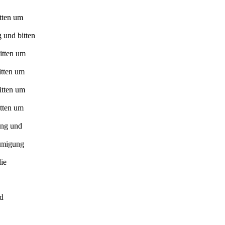
itten um
 und bitten
itten um
itten um
itten um
itten um
ung und
ehmigung
ie
nd