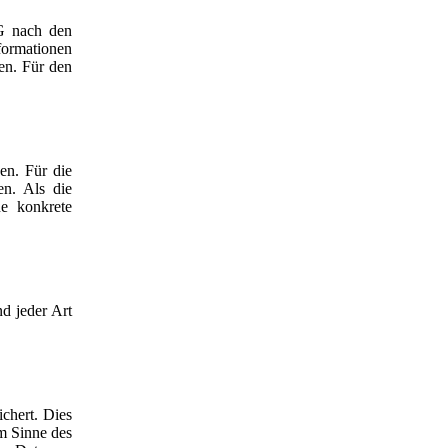
MG nach den
formationen
en. Für den
en. Für die
en. Als die
e konkrete
d jeder Art
chert. Dies
m Sinne des